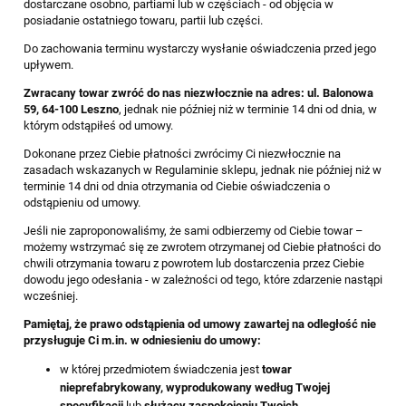
dostarczane osobno, partiami lub w częściach - od objęcia w
posiadanie ostatniego towaru, partii lub części.
Do zachowania terminu wystarczy wysłanie oświadczenia przed jego
upływem.
Zwracany towar zwróć do nas niezwłocznie na adres: ul. Balonowa
59, 64-100 Leszno
, jednak nie później niż w terminie 14 dni od dnia, w
którym odstąpiłeś od umowy.
Dokonane przez Ciebie płatności zwrócimy Ci niezwłocznie na
zasadach wskazanych w Regulaminie sklepu, jednak nie później niż w
terminie 14 dni od dnia otrzymania od Ciebie oświadczenia o
odstąpieniu od umowy.
Jeśli nie zaproponowaliśmy, że sami odbierzemy od Ciebie towar –
możemy wstrzymać się ze zwrotem otrzymanej od Ciebie płatności do
chwili otrzymania towaru z powrotem lub dostarczenia przez Ciebie
dowodu jego odesłania - w zależności od tego, które zdarzenie nastąpi
wcześniej.
Pamiętaj, że prawo odstąpienia od umowy zawartej na odległość nie
przysługuje Ci m.in. w odniesieniu do umowy:
w której przedmiotem świadczenia jest
towar
nieprefabrykowany, wyprodukowany według Twojej
specyfikacji
lub
służący zaspokojeniu Twoich