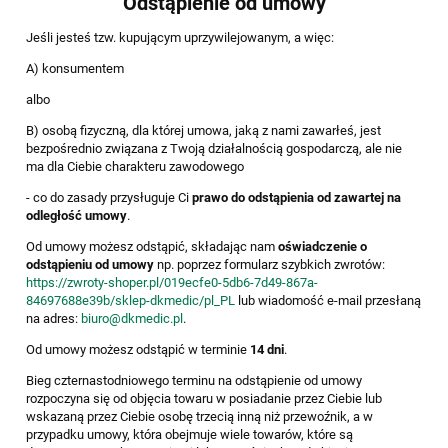
Odstąpienie od umowy
Jeśli jesteś tzw. kupującym uprzywilejowanym, a więc:
A) konsumentem
albo
B) osobą fizyczną, dla której umowa, jaką z nami zawarłeś, jest
bezpośrednio związana z Twoją działalnością gospodarczą, ale nie
ma dla Ciebie charakteru zawodowego
- co do zasady przysługuje Ci
prawo do odstąpienia od zawartej na
odległość umowy
.
Od umowy możesz odstąpić, składając nam
oświadczenie o
odstąpieniu od umowy
np. poprzez formularz szybkich zwrotów:
https://zwroty-shoper.pl/019ecfe0-5db6-7d49-867a-
84697688e39b/sklep-dkmedic/pl_PL
lub wiadomość e-mail przesłaną
na adres:
biuro@dkmedic.pl
.
Od umowy możesz odstąpić w terminie
14 dni
.
Bieg czternastodniowego terminu na odstąpienie od umowy
rozpoczyna się od objęcia towaru w posiadanie przez Ciebie lub
wskazaną przez Ciebie osobę trzecią inną niż przewoźnik, a w
przypadku umowy, która obejmuje wiele towarów, które są