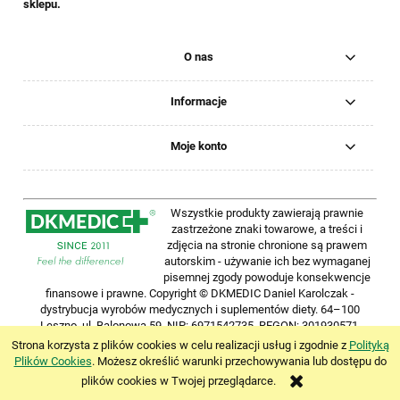
sklepu.
O nas
Informacje
Moje konto
Wszystkie produkty zawierają prawnie
zastrzeżone znaki towarowe, a treści i
zdjęcia na stronie chronione są prawem
autorskim - używanie ich bez wymaganej
pisemnej zgody powoduje konsekwencje
finansowe i prawne. Copyright © DKMEDIC Daniel Karolczak -
dystrybucja wyrobów medycznych i suplementów diety. 64–100
Leszno, ul.
Balonowa 59, NIP:
6971542735, REGON:
301930571.
Wszelkie prawa zastrzeżone. Strona www wykonana przez
Strona korzysta z plików cookies w celu realizacji usług i zgodnie z
Polityką
BITMASTERS.pl
.
Plików Cookies
. Możesz określić warunki przechowywania lub dostępu do
plików cookies w Twojej przeglądarce.
pokaż pełną wersję strony