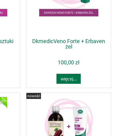
sztuki
DkmedicVeno Forte + Erbaven
żel
100,00 zł
więcej...
nowość