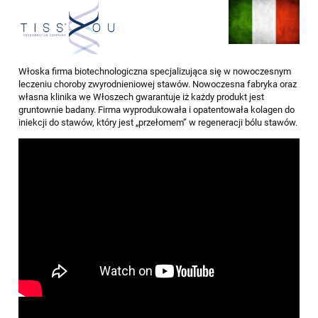
Włoska firma biotechnologiczna specjalizująca się w nowoczesnym
leczeniu choroby zwyrodnieniowej stawów. Nowoczesna fabryka oraz
własna klinika we Włoszech gwarantuje iż każdy produkt jest
gruntownie badany. Firma wyprodukowała i opatentowała kolagen do
iniekcji do stawów, który jest „przełomem” w regeneracji bólu stawów.