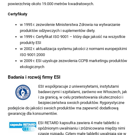
powierzchnię około 19.000 metrów kwadratowych.
Certyfikaty
w 1995 r. zezwolenie Ministerstwa Zdrowia na wytwarzanie
produktów odżywczych i suplementów diety.
w 1999 r. Certyfikat ISO 9001 – który daje jakość na wszystkie
produkty ESI
w 2002 r. aktualizacja systemu jakości z normami europejskimi
ISO 9001:2000
w 2009 r. ESI uzyskuje zezwolenia CCPB marketingu produktów
ekologicznych
Badania i rozwój firmy ESI
ESI współpracuje z uniwersytetami, instytutami
badawczymi i szpitalami, zarówno we Włoszech, jak
i za granicą, w celu przetestowania skuteczności i
bezpieczeństwa swoich produktów. Rygorystyczne
podejście do jakości swoich produktów ma zapewnić dodatkową
gwarancję dla konsumentów.
ESI RETARD kapsułka zawiera 4 małe tabletki o
opóźnionym uwalnianiu i zróżnicowana między nimi
czasie rozpadu. Cztery małe tabletki uwalniają się w