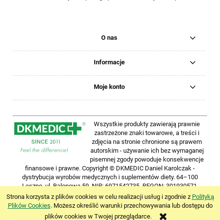
O nas
Informacje
Moje konto
Wszystkie produkty zawierają prawnie
zastrzeżone znaki towarowe, a treści i
zdjęcia na stronie chronione są prawem
autorskim - używanie ich bez wymaganej
pisemnej zgody powoduje konsekwencje
finansowe i prawne. Copyright © DKMEDIC Daniel Karolczak -
dystrybucja wyrobów medycznych i suplementów diety. 64–100
Leszno, ul.
Balonowa 59, NIP:
6971542735, REGON:
301930571.
Wszelkie prawa zastrzeżone. Strona www wykonana przez
Strona korzysta z plików cookies w celu realizacji usług i zgodnie z
Polityką
BITMASTERS.pl
.
Plików Cookies
. Możesz określić warunki przechowywania lub dostępu do
plików cookies w Twojej przeglądarce.
pokaż pełną wersję strony