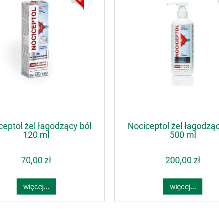
ceptol żel łagodzący ból
Nociceptol żel łagodząc
120 ml
500 ml
70,00 zł
200,00 zł
więcej...
więcej...